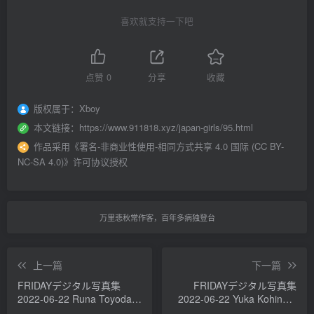
喜欢就支持一下吧
点赞
0
分享
收藏
版权属于：
Xboy
本文链接：
https://www.911818.xyz/japan-girls/95.html
作品采用
《
署名-非商业性使用-相同方式共享 4.0 国际 (CC BY-
NC-SA 4.0)
》许可协议授权
万里悲秋常作客，百年多病独登台
上一篇
下一篇
FRIDAYデジタル写真集
FRIDAYデジタル写真集
2022-06-22 Runa Toyoda
2022-06-22 Yuka Kohinata
豊田ルナ - Freshly Picked
小日向ゆか - Angel Too