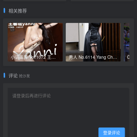
Fruity
Much
相关推荐
小语画界 Vol.1072 王馨瑶yanni
秀人 No.6114 Yang Chen Chen (杨晨晨Yome)
评论
抢沙发
登录评论