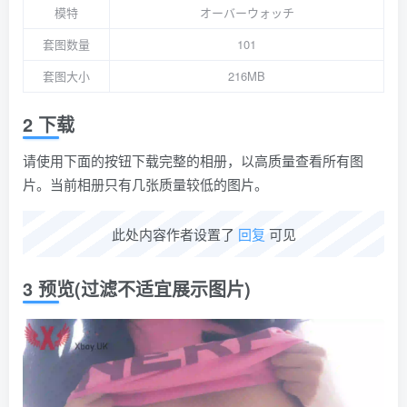
模特
オーバーウォッチ
套图数量
101
套图大小
216MB
2 下载
请使用下面的按钮下载完整的相册，以高质量查看所有图
片。当前相册只有几张质量较低的图片。
此处内容作者设置了
回复
可见
3 预览(过滤不适宜展示图片)