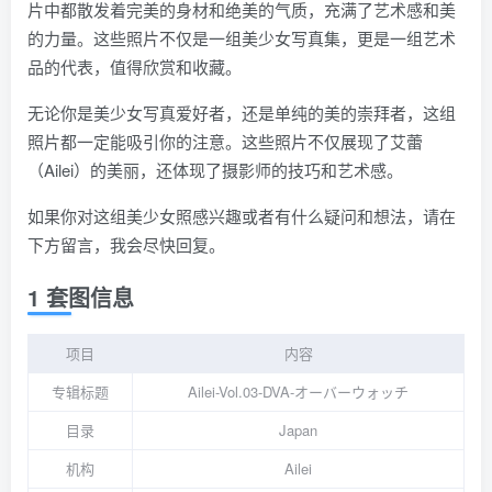
片中都散发着完美的身材和绝美的气质，充满了艺术感和美
的力量。这些照片不仅是一组美少女写真集，更是一组艺术
品的代表，值得欣赏和收藏。
无论你是美少女写真爱好者，还是单纯的美的崇拜者，这组
照片都一定能吸引你的注意。这些照片不仅展现了艾蕾
（Ailei）的美丽，还体现了摄影师的技巧和艺术感。
如果你对这组美少女照感兴趣或者有什么疑问和想法，请在
下方留言，我会尽快回复。
1 套图信息
项目
内容
专辑标题
Ailei-Vol.03-DVA-オーバーウォッチ
目录
Japan
机构
Ailei