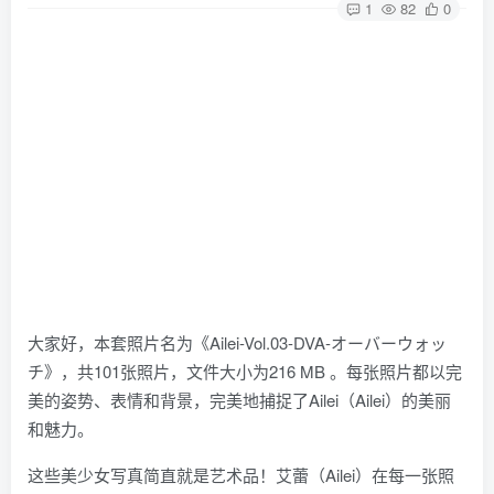
1
82
0
大家好，本套照片名为《Ailei-Vol.03-DVA-オーバーウォッ
チ》，共101张照片，文件大小为216 MB 。每张照片都以完
美的姿势、表情和背景，完美地捕捉了Ailei（Ailei）的美丽
和魅力。
这些美少女写真简直就是艺术品！艾蕾（Ailei）在每一张照