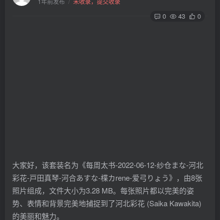
1年前发布
/
未收录，提交收录
0
43
0
大家好，该套装名为《每周太书-2022-06-12-纱仓まな-河北
彩花-戸田真琴-河合あすな-楪カrene-爱弓りょう》，由8张
照片组成，文件大小为3.28 MB。每张照片都以完美的姿
势、表情和背景完美地捕捉到了河北彩花 (Saika Kawakita)
的美丽和魅力。