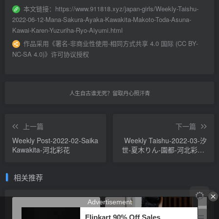
本文链接：
https://www.911818.xyz/japan-girls/Weekly-Taishu-
2022-06-12-Mana-Sakura-Ayaka-Kawakita-Makoto-Toda-Asuna-
Kawai-Karen-Yuzuriha-Ryo-Aiyumi.html
作品采用
《
署名-非商业性使用-相同方式共享 4.0 国际 (CC BY-
NC-SA 4.0)
》许可协议授权
人生自古谁无死？留取丹心照汗青
上一篇
下一篇
Weekly Post-2022-02-Saika
Weekly Taishu-2022-03-汐
Kawakita-河北彩花
世-夏木りん-園都-河北彩花-
木下凛々子-高橋しょう子
相关推荐