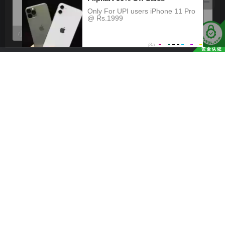
小语画界 Vol.1072 王馨瑶yanni
秀人 No.6114 Yang Chen Chen (杨晨晨Yome)
评论
抢沙发
登录评论
友链申请
广告合作
关于我们
已运行
948
天
11
时
31
分
44
秒