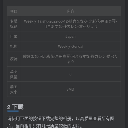
项目
内容
专辑
Weekly Taishu-2022-06-12-紗倉まな-河北彩花-戸田真琴-
标题
河合あすな-楪カレン-愛弓りょう
目录
Japan
机构
Weekly Gendai
紗倉まな-河北彩花-戸田真琴-河合あすな-楪カレン-愛弓り
模特
ょう
套图
8
数量
套图
3MB
大小
2 下载
请使用下面的按钮下载完整的相册，以高质量查看所有图
片。当前相册只有几张质量较低的图片。