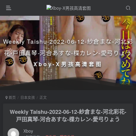
Weekly Taishu-2022-06-12-紗倉まな-河北彩
花-戸田真琴-河合あすな-楪カレン-愛弓りょう
Xboy-X男孩高清套图
首页
日本女孩
正文
Weekly Taishu-2022-06-12-紗倉まな-河北彩花-
戸田真琴-河合あすな-楪カレン-愛弓りょう
Xboy