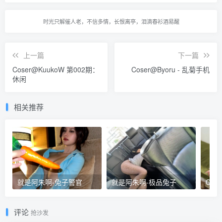
时光只解催人老，不信多情，长恨离亭，泪滴春衫酒易醒
上一篇
下一篇
Coser@KuukoW 第002期：
Coser@Byoru - 乱菊手机
休闲
相关推荐
就是阿朱啊-兔子警官
就是阿朱啊-极品兔子
评论
抢沙发