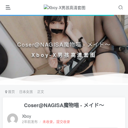
Coser@NAGISA魔物喵 - メイド〜
Xboy-X男孩高清套图
首页
日本女孩
正文
Coser@NAGISA魔物喵 - メイド〜
Xboy
2年前发布
/
未收录，提交收录