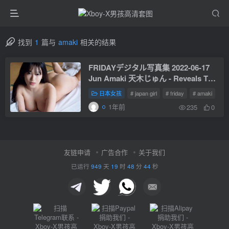
找到
1
篇与
amaki
相关的结果
FRIDAYデジタル写真集 2022-06-17
Jun Amaki 天木じゅん - Reveals The
Truth Of I Cup Milk In The Latest
日本女孩
# japan girl
# friday
# amaki
Photo Book
1年前
235
0
友链申请
广告合作
关于我们
已运行
949
天
19
时
48
分
44
秒