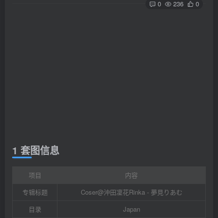
0
236
0
1 套图信息
项目
内容
专辑标题
Coser@沖田凜花Rinka - 夢見りあむ
目录
Japan