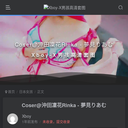
Coser@沖田凜花Rinka - 夢見りあむ
Xboy-X男孩高清套图
首页
日本女孩
正文
Coser@沖田凜花Rinka - 夢見りあむ
Xboy
1年前发布
/
未收录，提交收录