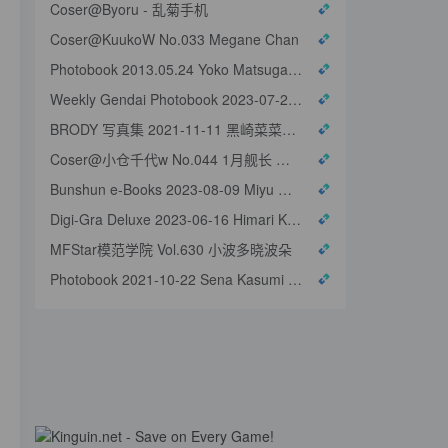
Coser@Byoru - 乱菊手机
Coser@KuukoW No.033 Megane Chan
Photobook 2013.05.24 Yoko Matsugane 松金ようこ - Too Close
Weekly Gendai Photobook 2023-07-21 Tomu Muto 武藤十夢 - Genius To Seduce A
BRODY 写真集 2021-11-11 黑崎菜菜子 黒嵜菜々子 - That Girl Is Natural
Coser@小仓千代w No.044 1月舰长 柴郡泳装
Bunshun e-Books 2023-08-09 Miyu Murashima 村島未悠 - Non Title
Digi-Gra Deluxe 2023-06-16 Himari Kinoshita 木下ひまり 010
MFStar模范学院 Vol.630 小波多晓波朵
Photobook 2021-10-22 Sena Kasumi 香澄せな - Embraced By The Sigh