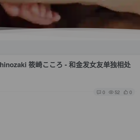
oro Shinozaki 筱崎こころ - 和金发女友单独相处
0
52
0