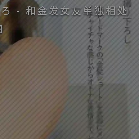
筱崎こころ - 和金发女友单独相处
图