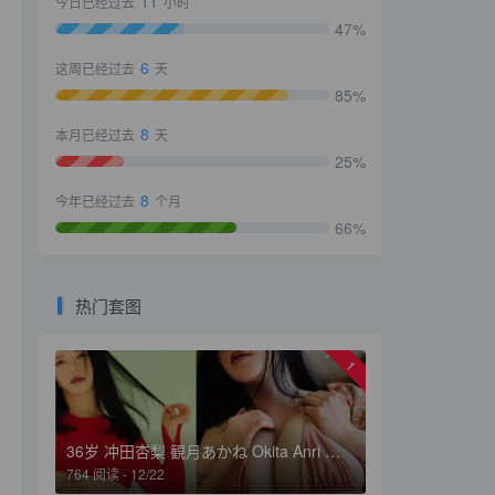
11
今日已经过去
小时
47%
6
这周已经过去
天
85%
8
本月已经过去
天
25%
8
今年已经过去
个月
66%
热门套图
1
36岁 冲田杏梨 観月あかね Okita Anri 最新写真集 Present
764 阅读 - 12/22